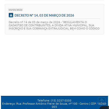
03/03/2026
DECRETO Nº 14, 03 DE MARÇO DE 2026
Decreto nº 14 de 03 de março de 2026 - “REGULAMENTA O
CADASTRO DE CONTRIBUINTES, A DÍVIDA ATIVA MUNICIPAL, SUA
INSCRIÇÃO E SUA COBRANÇA EXTRAJUDICIAL BEM COMO O CÓDIGO
TRIBUTÁRIO MUNICIPAL, NO QUE SE REFERE À DÍVIDA ATIV…
Telefone: (15) 3257-5550
Endereço: Rua: Professor Antônio Freire de Souza, nº 100 - Centro | CEP: 18260-
003