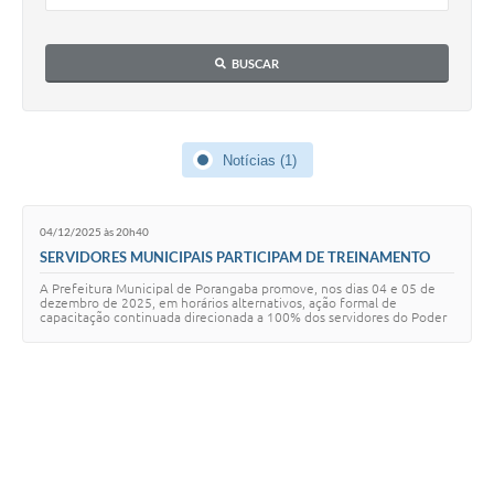
BUSCAR
Notícias (1)
04/12/2025 às 20h40
SERVIDORES MUNICIPAIS PARTICIPAM DE TREINAMENTO
TÉCNICO SOBRE A LEI GERAL DE PROTEÇÃO DE DADOS
A Prefeitura Municipal de Porangaba promove, nos dias 04 e 05 de
dezembro de 2025, em horários alternativos, ação formal de
capacitação continuada direcionada a 100% dos servidores do Poder
Executivo Municipal, tendo com…