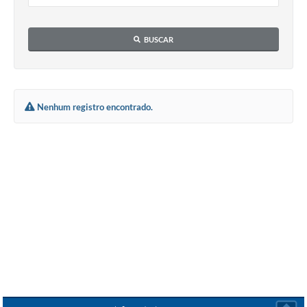
BUSCAR
Nenhum registro encontrado.
Seta