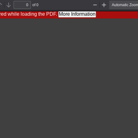
of 0
Previous
Next
Zoom
Zoom
Out
In
red while loading the PDF.
More Information