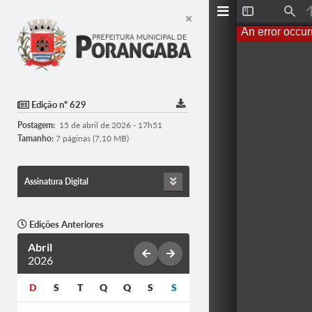
Toggle
Find
Sidebar
An error occur
Edição nº 629
Postagem:
15 de abril de 2026 - 17h51
Tamanho:
7 páginas (7,10 MB)
Assinatura Digital
Edições Anteriores
Abril
2026
D
S
T
Q
Q
S
S