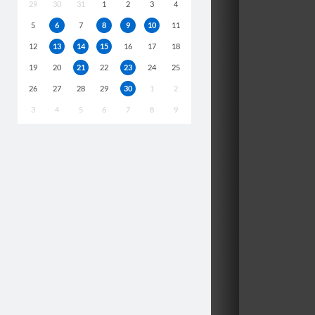
29
30
31
1
2
3
4
5
6
7
8
9
10
11
12
13
14
15
16
17
18
19
20
21
22
23
24
25
26
27
28
29
30
1
2
3
4
5
6
7
8
9