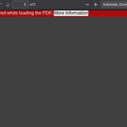
of 0
Previous
Next
Zoom
Zoom
Out
In
red while loading the PDF.
More Information