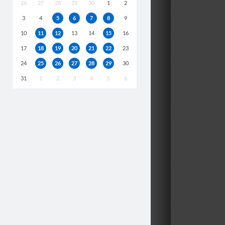
26
27
28
29
30
1
2
3
4
5
6
7
8
9
10
11
12
13
14
15
16
17
18
19
20
21
22
23
24
25
26
27
28
29
30
31
1
2
3
4
5
6