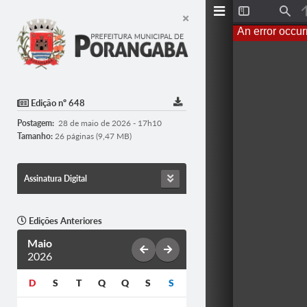
Toggle
Find
Sidebar
An error occur
Edição nº 648
Postagem:
28 de maio de 2026 - 17h10
Tamanho:
26 páginas (9,47 MB)
Assinatura Digital
Edições Anteriores
Maio
2026
D
S
T
Q
Q
S
S