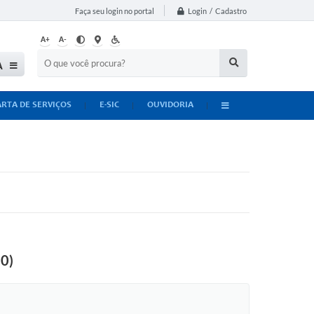
Login / Cadastro
Faça seu login no portal
A+
A-
A
ARTA DE SERVIÇOS
E-SIC
OUVIDORIA
20)