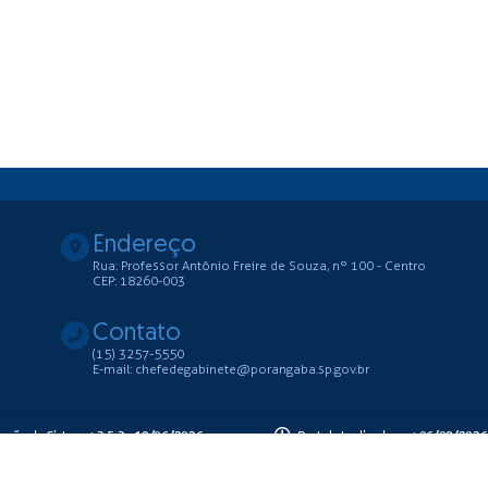
Endereço
Rua: Professor Antônio Freire de Souza, nº 100 - Centro
CEP: 18260-003
Contato
(15) 3257-5550
E-mail: chefedegabinete@porangaba.sp.gov.br
ersão do Sistema:
3.5.3 - 19/06/2026
Portal atualizado em:
06/08/2026