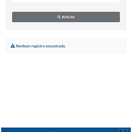
BUSCAR
Nenhum registro encontrado.
Seta