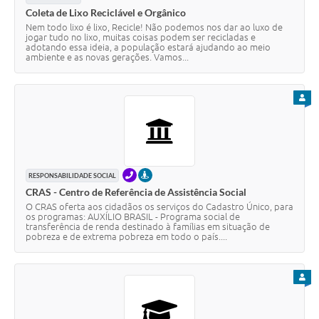
Coleta de Lixo Reciclável e Orgânico
Nem todo lixo é lixo, Recicle! Não podemos nos dar ao luxo de
jogar tudo no lixo, muitas coisas podem ser recicladas e
adotando essa ideia, a população estará ajudando ao meio
ambiente e as novas gerações. Vamos...
PARA
TELEFONE
PRESENCIAL
RESPONSABILIDADE SOCIAL
CRAS - Centro de Referência de Assistência Social
O CRAS oferta aos cidadãos os serviços do Cadastro Único, para
os programas: AUXÍLIO BRASIL - Programa social de
transferência de renda destinado à famílias em situação de
pobreza e de extrema pobreza em todo o país....
PARA