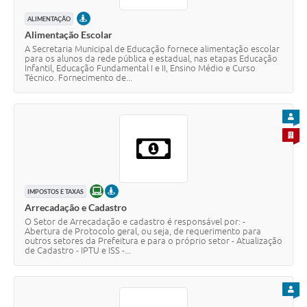
PRESENCIAL
ALIMENTAÇÃO
Alimentação Escolar
A Secretaria Municipal de Educação fornece alimentação escolar
para os alunos da rede pública e estadual, nas etapas Educação
Infantil, Educação Fundamental I e II, Ensino Médio e Curso
Técnico. Fornecimento de...
PARA
PARA 
ONLINE
PRESENCIAL
IMPOSTOS E TAXAS
Arrecadação e Cadastro
O Setor de Arrecadação e cadastro é responsável por: -
Abertura de Protocolo geral, ou seja, de requerimento para
outros setores da Prefeitura e para o próprio setor - Atualização
de Cadastro - IPTU e ISS -...
PARA