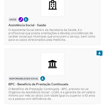
TELEFONE
PRESENCIAL
SAÚDE
Assistência Social - Saúde
O Assistente Social dentro da Secretaria da Saúde, é o
profissional que presta orientações e devidas providências de
caráter social aos Munícipes que procuram o serviço, bem como
para os casos direcionados pela medicina...
PARA
PRESENCIAL
RESPONSABILIDADE SOCIAL
BPC - Benefício de Prestação Continuada
O Benefício de Prestação Continuada - BPC, previsto na Lei
Orgânica da Assistência Social - LOAS, é a garantia de um salário
mínimo por mês ao idoso com idade igual ou superior a 65 anos
ou à pessoa com deficiência de...