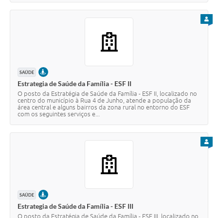
PARA
PRESENCIAL
SAÚDE
Estrategia de Saúde da Família - ESF II
O posto da Estratégia de Saúde da Família - ESF II, localizado no
centro do município à Rua 4 de Junho, atende a população da
área central e alguns bairros da zona rural no entorno do ESF
com os seguintes serviços e...
PARA
PRESENCIAL
SAÚDE
Estrategia de Saúde da Família - ESF III
O posto da Estratégia de Saúde da Família - ESF III, localizado no