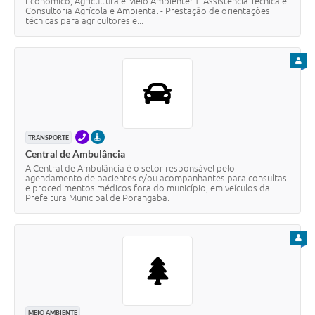
Econômico, Agricultura e Meio Ambiente: 1. Assistência Técnica e
Consultoria Agrícola e Ambiental - Prestação de orientações
técnicas para agricultores e...
PARA
TELEFONE
PRESENCIAL
TRANSPORTE
Central de Ambulância
A Central de Ambulância é o setor responsável pelo
agendamento de pacientes e/ou acompanhantes para consultas
e procedimentos médicos fora do município, em veículos da
Prefeitura Municipal de Porangaba.
PARA
MEIO AMBIENTE