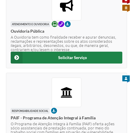
PARA 
ONLINE
TELEFONE
PRESENCIAL
ATENDIMENTO E OUVIDORIA
Ouvidoria Pública
A Ouvidoria tem como finalidade receber e apurar denuncias,
reclamações e representações sobre os atos considerados
ilegais, arbitrários, desonestos, ou que, de maneira geral,
contrariem e/ou lesem o interesse...
Solicitar Serviço
PARA
PRESENCIAL
RESPONSABILIDADE SOCIAL
PAIF - Programa de Atenção Integral à Família
O Programa de Atenção Integra à Família (PAIF) oferta ações
sócio assistenciais de prestação continuada, por meio do
trabalho social com famílias em situação de vulnerabilidade