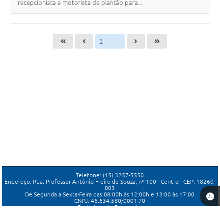
recepcionista e motorista de plantão para...
Telefone: (15) 3257-5550
Endereço: Rua: Professor Antônio Freire de Souza, nº 100 - Centro | CEP: 18260-
003
De Segunda a Sexta-Feira das 08:00h às 12:00h e 13:00 às 17:00
CNPJ: 46.634.580/0001-70
Prefeitura de Porangaba