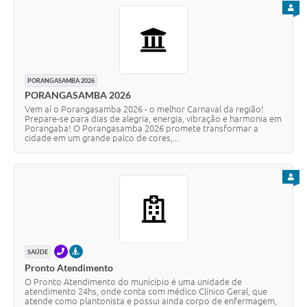
PARA
PORANGASAMBA 2026
PORANGASAMBA 2026
Vem aí o Porangasamba 2026 - o melhor Carnaval da região!
Prepare-se para dias de alegria, energia, vibração e harmonia em
Porangaba! O Porangasamba 2026 promete transformar a
cidade em um grande palco de cores,...
PARA
TELEFONE
PRESENCIAL
SAÚDE
Pronto Atendimento
O Pronto Atendimento do município é uma unidade de
atendimento 24hs, onde conta com médico Clínico Geral, que
atende como plantonista e possui ainda corpo de enfermagem,