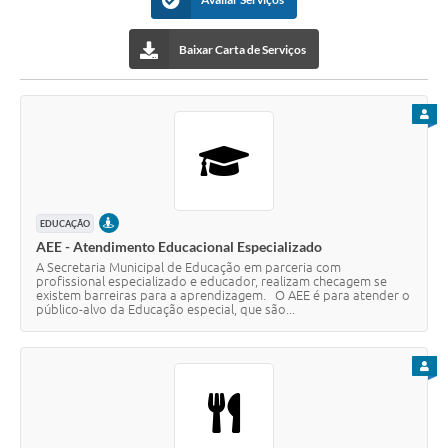
Baixar Carta de Serviços
PARA
PRESENCIAL
EDUCAÇÃO
AEE - Atendimento Educacional Especializado
A Secretaria Municipal de Educação em parceria com
profissional especializado e educador, realizam checagem se
existem barreiras para a aprendizagem. O AEE é para atender o
público-alvo da Educação especial, que são...
PARA