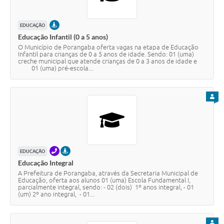
PRESENCIAL
EDUCAÇÃO
Educação Infantil (0 a 5 anos)
O Município de Porangaba oferta vagas na etapa de Educação
Infantil para crianças de 0 a 5 anos de idade. Sendo: 01 (uma)
creche municipal que atende crianças de 0 a 3 anos de idade e
01 (uma) pré-escola...
PARA
TELEFONE
PRESENCIAL
EDUCAÇÃO
Educação Integral
A Prefeitura de Porangaba, através da Secretaria Municipal de
Educação, oferta aos alunos 01 (uma) Escola Fundamental I,
parcialmente integral, sendo: - 02 (dois) 1º anos integral, - 01
(um) 2º ano integral, - 01...
PARA