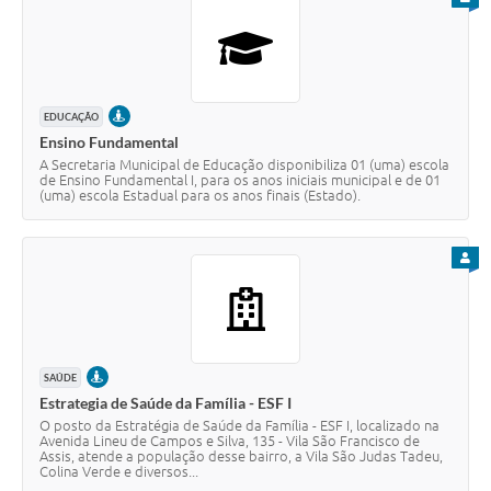
PRESENCIAL
EDUCAÇÃO
Ensino Fundamental
A Secretaria Municipal de Educação disponibiliza 01 (uma) escola
de Ensino Fundamental I, para os anos iniciais municipal e de 01
(uma) escola Estadual para os anos finais (Estado).
PARA
PRESENCIAL
SAÚDE
Estrategia de Saúde da Família - ESF I
O posto da Estratégia de Saúde da Família - ESF I, localizado na
Avenida Lineu de Campos e Silva, 135 - Vila São Francisco de
Assis, atende a população desse bairro, a Vila São Judas Tadeu,
Colina Verde e diversos...