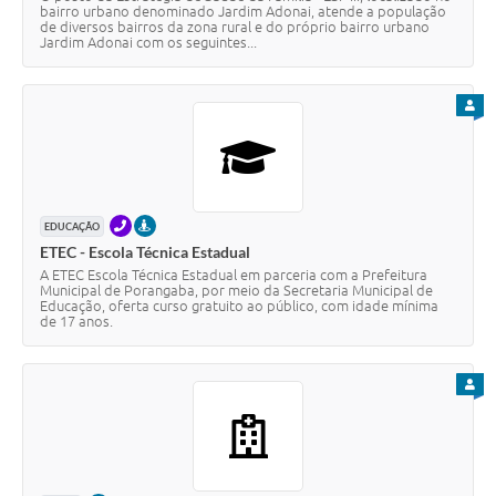
bairro urbano denominado Jardim Adonai, atende a população
de diversos bairros da zona rural e do próprio bairro urbano
Jardim Adonai com os seguintes...
PARA
TELEFONE
PRESENCIAL
EDUCAÇÃO
ETEC - Escola Técnica Estadual
A ETEC Escola Técnica Estadual em parceria com a Prefeitura
Municipal de Porangaba, por meio da Secretaria Municipal de
Educação, oferta curso gratuito ao público, com idade mínima
de 17 anos.
PARA