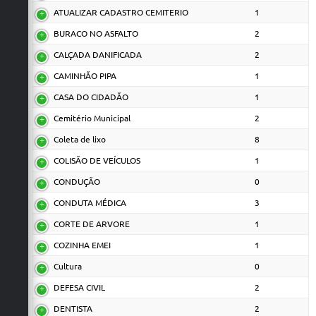
ATUALIZAR CADASTRO CEMITERIO
1
BURACO NO ASFALTO
2
CALÇADA DANIFICADA
2
CAMINHÃO PIPA
1
CASA DO CIDADÃO
1
Cemitério Municipal
2
Coleta de lixo
8
COLISÃO DE VEÍCULOS
1
CONDUÇÃO
0
CONDUTA MÉDICA
3
CORTE DE ARVORE
1
COZINHA EMEI
1
Cultura
0
DEFESA CIVIL
2
DENTISTA
2