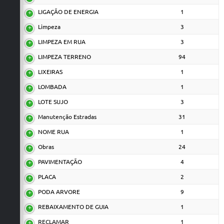
LIGAÇÃO DE ENERGIA
1
Limpeza
3
LIMPEZA EM RUA
3
LIMPEZA TERRENO
94
LIXEIRAS
1
LOMBADA
1
LOTE SUJO
3
Manutenção Estradas
31
NOME RUA
1
Obras
24
PAVIMENTAÇÃO
4
PLACA
2
PODA ARVORE
9
REBAIXAMENTO DE GUIA
1
RECLAMAR
1