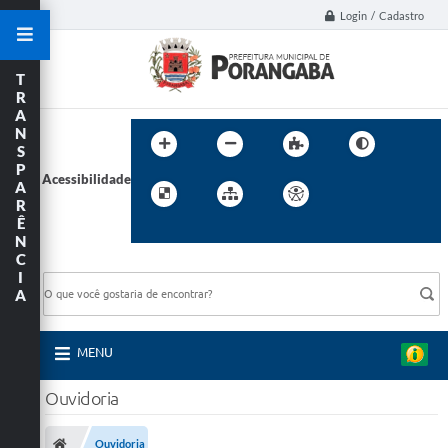
Login / Cadastro
T
R
A
N
S
P
Acessibilidade
A
R
Ê
N
C
BUSCA DO SITE:
I
A
MENU
Ouvidoria
Ouvidoria