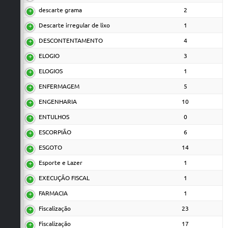
descarte grama
2
Descarte irregular de lixo
1
DESCONTENTAMENTO
4
ELOGIO
3
ELOGIOS
1
ENFERMAGEM
5
ENGENHARIA
10
ENTULHOS
0
ESCORPIÃO
6
ESGOTO
14
Esporte e Lazer
1
EXECUÇÃO FISCAL
1
FARMACIA
1
Fiscalização
23
Fiscalização
17