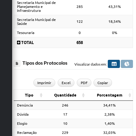
Secretaria Municipal de
Planejamento e
285
43,31%
Infraestrutura
Secretaria Municipal de
122
18,54%
Saúde
Tesouraria
0
0%
TOTAL
658
Tipos dos Protocolos
Visualizar dados em:
Imprimir
Excel
PDF
Copiar
Tipo
Quantidade
Porcentagem
Denúncia
246
34,41%
Dúvida
17
2,38%
Elogio
10
1,40%
Reclamação
229
32,03%