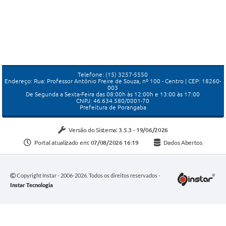
Telefone: (15) 3257-5550
Endereço: Rua: Professor Antônio Freire de Souza, nº 100 - Centro | CEP: 18260-
003
De Segunda a Sexta-Feira das 08:00h às 12:00h e 13:00 às 17:00
CNPJ: 46.634.580/0001-70
Prefeitura de Porangaba
Versão do Sistema:
3.5.3 - 19/06/2026
Portal atualizado em:
07/08/2026 16:19
Dados Abertos
Copyright Instar - 2006-2026. Todos os direitos reservados -
Instar Tecnologia