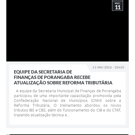
MAI
11
11 MAI 2026 - 10h20
EQUIPE DA SECRETARIA DE
FINANÇAS DE PORANGABA RECEBE
ATUALIZAÇÃO SOBRE REFORMA TRIBUTÁRIA
A equipe da Secretaria Municipal de Finanças de Porangaba
participou de uma importante capacitação promovida pela
Confederação Nacional de Municípios (CNM) sobre a
Reforma Tributária. O treinamento abordou os novos
tributos IBS e CBS, além do funcionamento do CIB e do CTAT,
trazendo atualização técnica e...