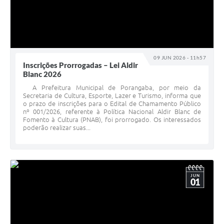
09 JUN 2026 - 11h57
Inscrições Prorrogadas – Lei Aldir
Blanc 2026
A Prefeitura Municipal de Porangaba, por meio da
Secretaria de Cultura, Esporte, Lazer e Turismo, informa que
o prazo de inscrições para o Edital de Chamamento Público
nº 001/2026, referente à Política Nacional Aldir Blanc de
Fomento à Cultura (PNAB), foi prorrogado. Os interessados
poderão realizar suas...
JUN
01