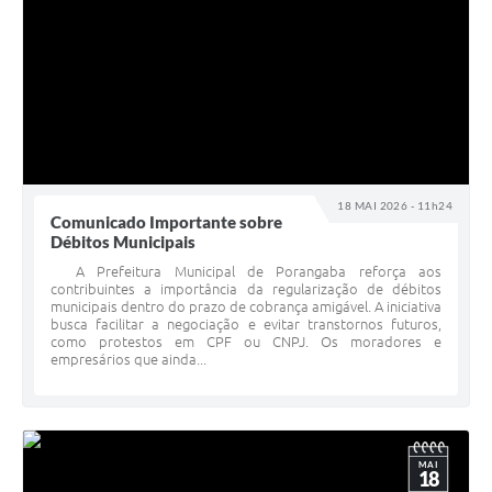
18 MAI 2026 - 11h24
Comunicado Importante sobre
Débitos Municipais
A Prefeitura Municipal de Porangaba reforça aos
contribuintes a importância da regularização de débitos
municipais dentro do prazo de cobrança amigável. A iniciativa
busca facilitar a negociação e evitar transtornos futuros,
como protestos em CPF ou CNPJ. Os moradores e
empresários que ainda...
MAI
18