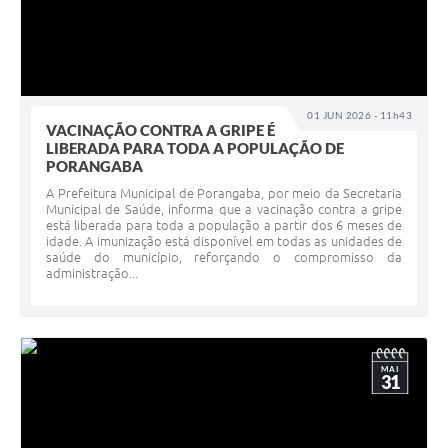
01 JUN 2026 - 11h43
VACINAÇÃO CONTRA A GRIPE É
LIBERADA PARA TODA A POPULAÇÃO DE
PORANGABA
A Prefeitura Municipal de Porangaba, por meio da Secretaria
Municipal de Saúde, informa que a vacinação contra a gripe
está liberada para toda a população a partir dos 6 meses de
idade. A imunização está disponível em todas as unidades de
saúde do município, reforçando o compromisso da
administração...
MAI
31