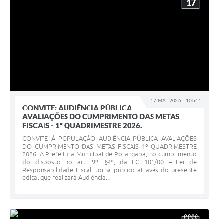
17
17 MAI 2026 - 10h41
CONVITE: AUDIÊNCIA PÚBLICA
AVALIAÇÕES DO CUMPRIMENTO DAS METAS
FISCAIS - 1º QUADRIMESTRE 2026.
CONVITE À POPULAÇÃO AUDIÊNCIA PÚBLICA AVALIAÇÕES
DO CUMPRIMENTO DAS METAS FISCAIS 1º QUADRIMESTRE
2026. A Prefeitura Municipal de Porangaba, no cumprimento
do disposto no art. 9º, §4º, da LC 101/00 – Lei de
Responsabilidade Fiscal, torna público através do presente
edital que realizará Audiência...