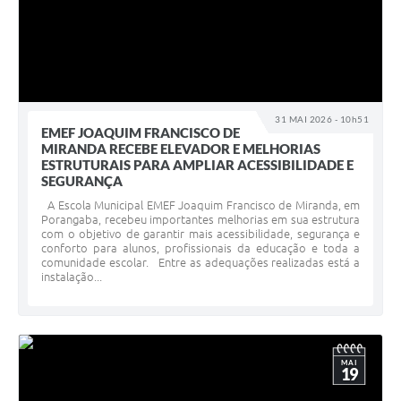
31 MAI 2026 - 10h51
EMEF JOAQUIM FRANCISCO DE
MIRANDA RECEBE ELEVADOR E MELHORIAS
ESTRUTURAIS PARA AMPLIAR ACESSIBILIDADE E
SEGURANÇA
A Escola Municipal EMEF Joaquim Francisco de Miranda, em
Porangaba, recebeu importantes melhorias em sua estrutura
com o objetivo de garantir mais acessibilidade, segurança e
conforto para alunos, profissionais da educação e toda a
comunidade escolar. Entre as adequações realizadas está a
instalação...
MAI
19