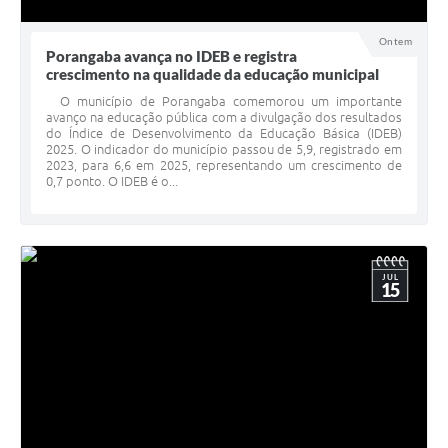
Ontem
Porangaba avança no IDEB e registra
crescimento na qualidade da educação municipal
O município de Porangaba comemorou um importante
avanço na educação pública com a divulgação dos resultados
do Índice de Desenvolvimento da Educação Básica (IDEB)
2025. O indicador do município passou de 5,9, registrado em
2023, para 6,6 em 2025, representando um crescimento de
0,7 ponto. O IDEB é o...
JUL
15