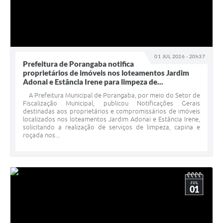
01 JUL 2026 - 20h37
Prefeitura de Porangaba notifica
proprietários de imóveis nos loteamentos Jardim
Adonai e Estância Irene para limpeza de...
A Prefeitura Municipal de Porangaba, por meio do Setor de
Fiscalização Municipal, publicou Notificações Gerais
destinadas aos proprietários e compromissários de imóveis
localizados nos loteamentos Jardim Adonai e Estância Irene,
solicitando a realização de serviços de limpeza, capina e
roçada nos...
JUL
01