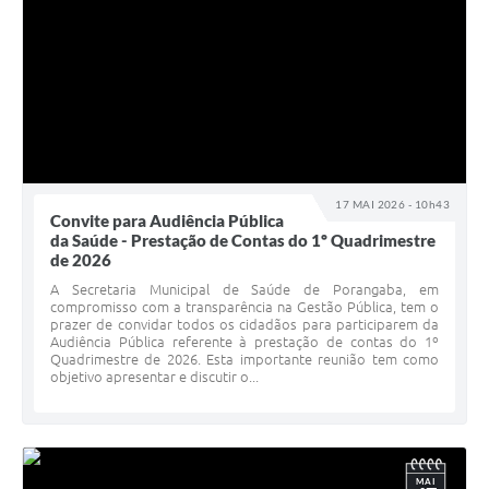
17 MAI 2026 - 10h43
Convite para Audiência Pública
da Saúde - Prestação de Contas do 1º Quadrimestre
de 2026
A Secretaria Municipal de Saúde de Porangaba, em
compromisso com a transparência na Gestão Pública, tem o
prazer de convidar todos os cidadãos para participarem da
Audiência Pública referente à prestação de contas do 1º
Quadrimestre de 2026. Esta importante reunião tem como
objetivo apresentar e discutir o...
MAI