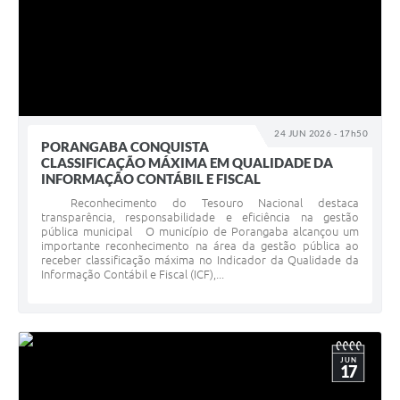
24 JUN 2026 - 17h50
PORANGABA CONQUISTA
CLASSIFICAÇÃO MÁXIMA EM QUALIDADE DA
INFORMAÇÃO CONTÁBIL E FISCAL
Reconhecimento do Tesouro Nacional destaca
transparência, responsabilidade e eficiência na gestão
pública municipal O município de Porangaba alcançou um
importante reconhecimento na área da gestão pública ao
receber classificação máxima no Indicador da Qualidade da
Informação Contábil e Fiscal (ICF),...
JUN
17