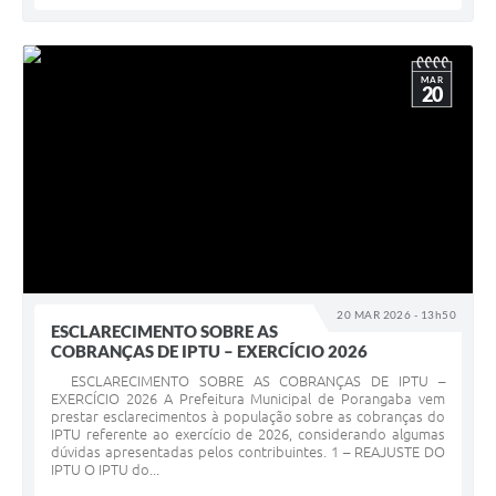
MAR
20
20 MAR 2026 - 13h50
ESCLARECIMENTO SOBRE AS
COBRANÇAS DE IPTU – EXERCÍCIO 2026
ESCLARECIMENTO SOBRE AS COBRANÇAS DE IPTU –
EXERCÍCIO 2026 A Prefeitura Municipal de Porangaba vem
prestar esclarecimentos à população sobre as cobranças do
IPTU referente ao exercício de 2026, considerando algumas
dúvidas apresentadas pelos contribuintes. 1 – REAJUSTE DO
IPTU O IPTU do...