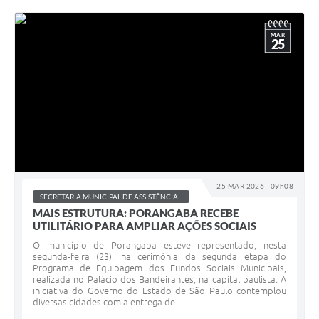
MAR
25
25 MAR 2026 - 09h08
SECRETARIA MUNICIPAL DE ASSISTÊNCIA...
MAIS ESTRUTURA: PORANGABA RECEBE
UTILITÁRIO PARA AMPLIAR AÇÕES SOCIAIS
O município de Porangaba esteve representado, nesta
segunda-feira (23), na cerimônia da segunda etapa do
Programa de Equipagem dos Fundos Sociais Municipais,
realizada no Palácio dos Bandeirantes, na capital paulista. A
iniciativa do Governo do Estado de São Paulo contemplou
diversas cidades com a entrega de...