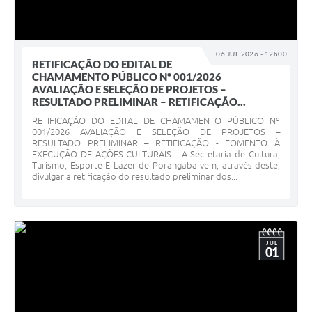
06 JUL 2026 - 12h00
RETIFICAÇÃO DO EDITAL DE
CHAMAMENTO PÚBLICO Nº 001/2026
AVALIAÇÃO E SELEÇÃO DE PROJETOS –
RESULTADO PRELIMINAR – RETIFICAÇÃO...
RETIFICAÇÃO DO EDITAL DE CHAMAMENTO PÚBLICO Nº
001/2026 AVALIAÇÃO E SELEÇÃO DE PROJETOS –
RESULTADO PRELIMINAR – RETIFICAÇÃO - FOMENTO À
EXECUÇÃO DE AÇÕES CULTURAIS A Secretaria de Cultura,
Turismo, Esporte E Lazer de Porangaba vem, através deste,
divulgar a retificação do resultado preliminar dos...
JUL
01