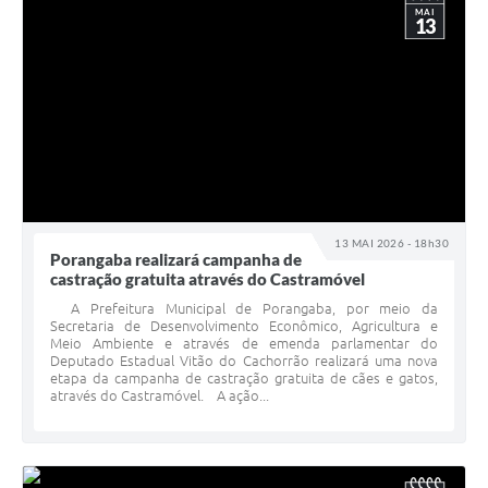
MAI
13
13 MAI 2026 - 18h30
Porangaba realizará campanha de
castração gratuita através do Castramóvel
A Prefeitura Municipal de Porangaba, por meio da
Secretaria de Desenvolvimento Econômico, Agricultura e
Meio Ambiente e através de emenda parlamentar do
Deputado Estadual Vitão do Cachorrão realizará uma nova
etapa da campanha de castração gratuita de cães e gatos,
através do Castramóvel. A ação...