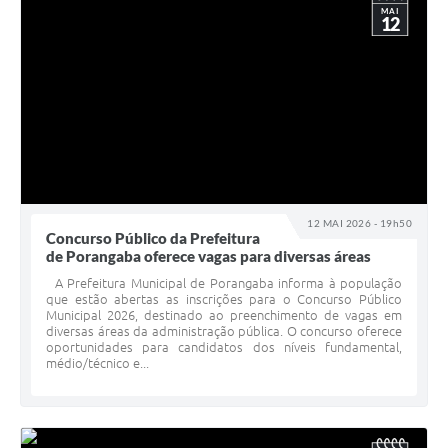
MAI
12
12 MAI 2026 - 19h50
Concurso Público da Prefeitura
de Porangaba oferece vagas para diversas áreas
A Prefeitura Municipal de Porangaba informa à população
que estão abertas as inscrições para o Concurso Público
Municipal 2026, destinado ao preenchimento de vagas em
diversas áreas da administração pública. O concurso oferece
oportunidades para candidatos dos níveis fundamental,
médio/técnico e...