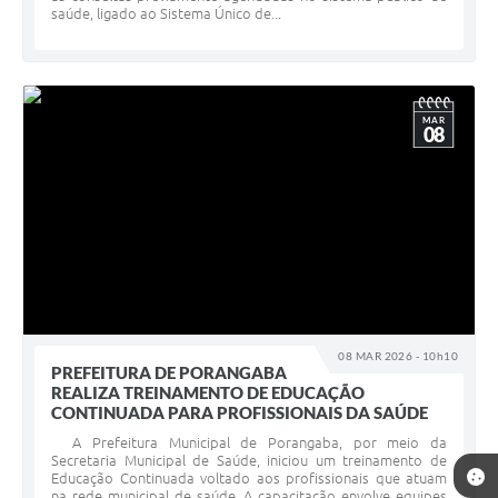
saúde, ligado ao Sistema Único de...
MAR
08
08 MAR 2026 - 10h10
PREFEITURA DE PORANGABA
REALIZA TREINAMENTO DE EDUCAÇÃO
CONTINUADA PARA PROFISSIONAIS DA SAÚDE
A Prefeitura Municipal de Porangaba, por meio da
Secretaria Municipal de Saúde, iniciou um treinamento de
Educação Continuada voltado aos profissionais que atuam
na rede municipal de saúde. A capacitação envolve equipes