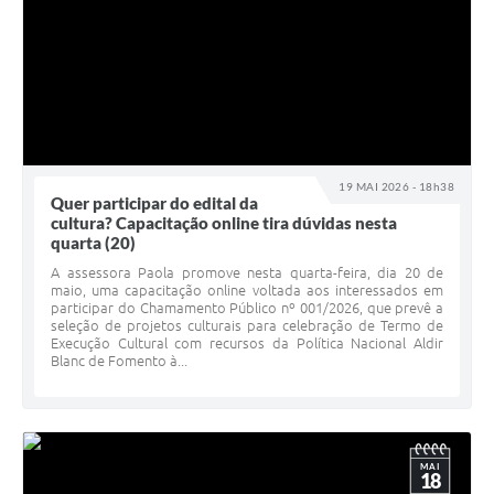
19 MAI 2026 - 18h38
Quer participar do edital da
cultura? Capacitação online tira dúvidas nesta
quarta (20)
A assessora Paola promove nesta quarta-feira, dia 20 de
maio, uma capacitação online voltada aos interessados em
participar do Chamamento Público nº 001/2026, que prevê a
seleção de projetos culturais para celebração de Termo de
Execução Cultural com recursos da Política Nacional Aldir
Blanc de Fomento à...
MAI
18