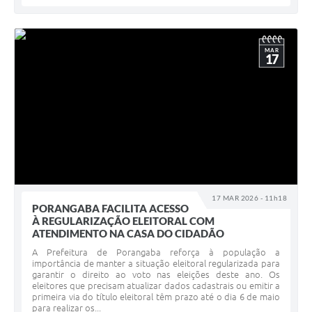
MAR
17
17 MAR 2026 - 11h18
PORANGABA FACILITA ACESSO
À REGULARIZAÇÃO ELEITORAL COM
ATENDIMENTO NA CASA DO CIDADÃO
A Prefeitura de Porangaba reforça à população a
importância de manter a situação eleitoral regularizada para
garantir o direito ao voto nas eleições deste ano. Os
eleitores que precisam atualizar dados cadastrais ou emitir a
primeira via do título eleitoral têm prazo até o dia 6 de maio
para realizar os...