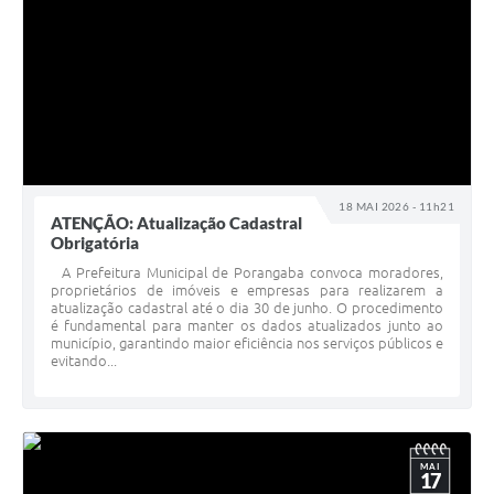
18 MAI 2026 - 11h21
ATENÇÃO: Atualização Cadastral
Obrigatória
A Prefeitura Municipal de Porangaba convoca moradores,
proprietários de imóveis e empresas para realizarem a
atualização cadastral até o dia 30 de junho. O procedimento
é fundamental para manter os dados atualizados junto ao
município, garantindo maior eficiência nos serviços públicos e
evitando...
MAI
17