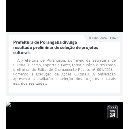
01 JUL 2026 - 14h21
Prefeitura de Porangaba divulga
resultado preliminar de seleção de projetos
culturais
A Prefeitura de Porangaba, por meio da Secretaria de
Cultura, Turismo, Esporte e Lazer, torna público o resultado
preliminar do Edital de Chamamento Público nº 001/2026 –
Fomento à Execução de Ações Culturais. A publicação
apresenta a avaliação e seleção dos projetos culturais
inscritos, realizada...
JUN
24