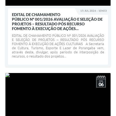
15 JUL 2026 - 10h03
EDITAL DE CHAMAMENTO
PÚBLICO Nº 001/2026 AVALIAÇÃO E SELEÇÃO DE
PROJETOS – RESULTADO PÓS RECURSO
FOMENTO À EXECUÇÃO DE AÇÕES...
EDITAL DE CHAMAMENTO PÚBLICO Nº 001/2026 AVALIAÇÃO
E SELEÇÃO DE PROJETOS – RESULTADO PÓS RECURSO
FOMENTO À EXECUÇÃO DE AÇÕES CULTURAIS A Secretaria
de Cultura, Turismo, Esporte E Lazer de Porangaba vem,
através deste, divulgar, após período de interposição de
recursos, o resultado dos projetos...
JUL
06