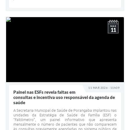
MAR
11
11 MAR 2026 - 11h09
Painel nas ESFs revela faltas em
consultas e incentiva uso responsável da agenda de
saúde
A Secretaria Municipal de Saúde de Porangaba implantou nas
unidades da Estratégia de Saúde da Família (ESF) o
“Faltômetro”, um painel informativo que apresenta
mensalmente o número de pacientes que não comparecem
às consultas previamente agendadas no sistema público de