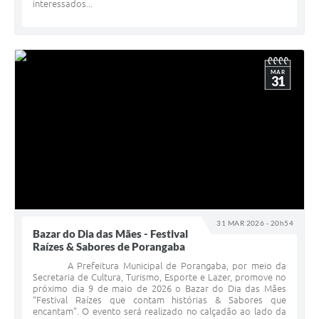
interessados...
MAR
31
31 MAR 2026 - 20h54
Bazar do Dia das Mães - Festival
Raízes & Sabores de Porangaba
A Prefeitura Municipal de Porangaba, por meio da
Secretaria de Cultura, Turismo, Esporte e Lazer, promove no
próximo dia 9 de maio de 2026 o Bazar do Dia das Mães
“Festival Raízes que contam histórias & Sabores que
encantam”. O evento será realizado no calçadão ao lado da