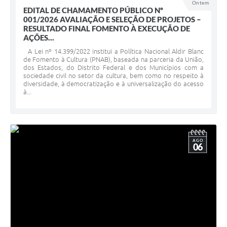
Ontem
EDITAL DE CHAMAMENTO PÚBLICO Nº
001/2026 AVALIAÇÃO E SELEÇÃO DE PROJETOS –
RESULTADO FINAL FOMENTO À EXECUÇÃO DE
AÇÕES...
A Lei nº 14.399/2022 institui a Política Nacional Aldir Blanc
de Fomento à Cultura (PNAB), baseada na parceria da União,
dos Estados, do Distrito Federal e dos Municípios com a
sociedade civil no setor da cultura, bem como no respeito à
diversidade, à democratização e à universalização do acesso
à...
AGO
06