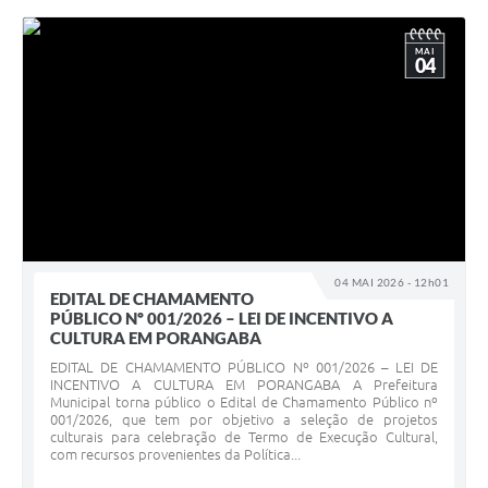
MAI
04
04 MAI 2026 - 12h01
EDITAL DE CHAMAMENTO
PÚBLICO Nº 001/2026 – LEI DE INCENTIVO A
CULTURA EM PORANGABA
EDITAL DE CHAMAMENTO PÚBLICO Nº 001/2026 – LEI DE
INCENTIVO A CULTURA EM PORANGABA A Prefeitura
Municipal torna público o Edital de Chamamento Público nº
001/2026, que tem por objetivo a seleção de projetos
culturais para celebração de Termo de Execução Cultural,
com recursos provenientes da Política...