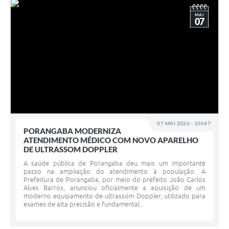
MAI
07
07 MAI 2026 - 10h47
PORANGABA MODERNIZA
ATENDIMENTO MÉDICO COM NOVO APARELHO
DE ULTRASSOM DOPPLER
A saúde pública de Porangaba deu mais um importante
passo na ampliação do atendimento à população. A
Prefeitura de Porangaba, por meio do prefeito João Carlos
Alves Barros, anunciou oficialmente a aquisição de um
moderno equipamento de ultrassom Doppler, utilizado para
exames de alta precisão e fundamental...