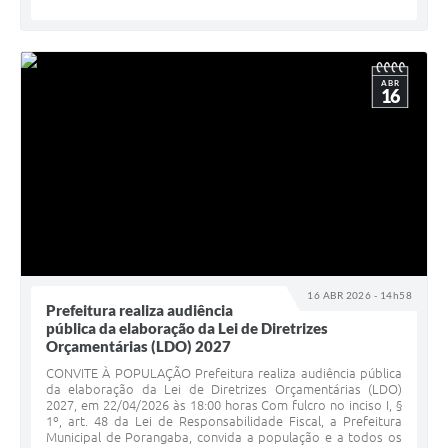
ABR
16
16 ABR 2026 - 14h58
Prefeitura realiza audiência
pública da elaboração da Lei de Diretrizes
Orçamentárias (LDO) 2027
CONVITE À POPULAÇÃO Prefeitura realiza audiência pública
da elaboração da Lei de Diretrizes Orçamentárias (LDO)
2027, em 22/04/2026 às 18:00 horas Com fulcro no inciso I, §
1º, art. 48 da Lei de Responsabilidade Fiscal, a Prefeitura
Municipal de Porangaba, convida a população e a todos os