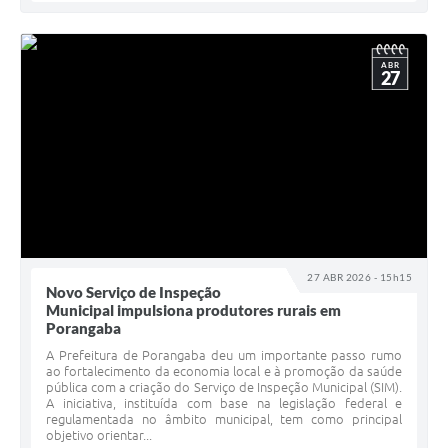
ABR
27
27 ABR 2026 - 15h15
Novo Serviço de Inspeção
Municipal impulsiona produtores rurais em
Porangaba
A Prefeitura de Porangaba deu um importante passo rumo
ao fortalecimento da economia local e à promoção da saúde
pública com a criação do Serviço de Inspeção Municipal (SIM).
A iniciativa, instituída com base na legislação federal e
regulamentada no âmbito municipal, tem como principal
objetivo orientar...