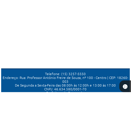
Telefone: (15) 3257-5550
Endereço: Rua: Professor Antônio Freire de Souza, nº 100 - Centro | CEP: 18260-
003
De Segunda a Sexta-Feira das 08:00h às 12:00h e 13:00 às 17:00
CNPJ: 46.634.580/0001-70
Prefeitura de Porangaba
Versão do Sistema:
3.5.3 - 19/06/2026
Portal atualizado em:
06/08/2026 16:43
Dados Abertos