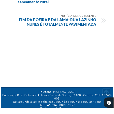
saneamento rural
NOTÍCIA MENOS RECENTE
FIM DA POEIRA E DA LAMA: RUA LAZINHO
NUNES É TOTALMENTE PAVIMENTADA
Telefone: (15) 3257-5550
Endereço: Rua: Professor Antônio Freire de Souza, nº 100 - Centro | CEP: 18260-
003
De Segunda a Sexta-Feira das 08:00h às 12:00h e 13:00 às 17:00
CNPJ: 46.634.580/0001-70
Prefeitura de Porangaba