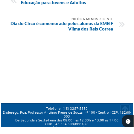
Educação para Jovens e Adultos
NOTÍCIA MENOS RECENTE
Dia do Circo é comemorado pelos alunos da EMEIF
Vilma dos Reis Correa
Seta
Telefone: (15) 3257-5550
Endereço: Rua: Professor Antônio Freire de Souza, nº 100 - Centro | CEP: 18260-
003
De Segunda a Sexta-Feira das 08:00h às 12:00h e 13:00 às 17:00
CNPJ: 46.634.580/0001-70
Prefeitura de Porangaba