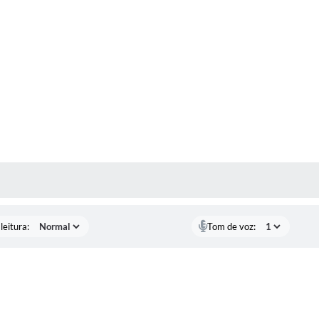
AS MÍDIAS
leitura:
Tom de voz: