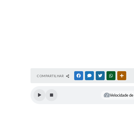
COMPARTILHAR
FACEBOOK
MESSENGER
TWITTER
WHATSAPP
OUTR
Velocidade de 