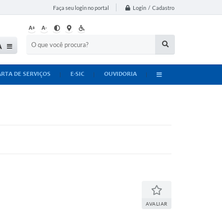
Login / Cadastro
Faça seu login no portal
A+
A-
A
ARTA DE SERVIÇOS
E-SIC
OUVIDORIA
AVALIAR