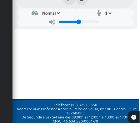
Telefone: (15) 3257-5550
Endereço: Rua: Professor Antônio Freire de Souza, nº 100 - Centro | CEP:
18260-003
De Segunda a Sexta-Feira das 08:00h às 12:00h e 13:00 às 17:00
CNPJ: 46.634.580/0001-70
Prefeitura de Porangaba
Versão do Sistema:
3.5.3 - 19/06/2026