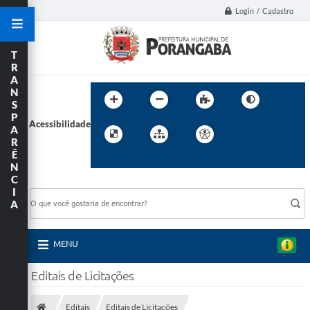
Login / Cadastro
T
R
A
N
S
P
Acessibilidade
A
R
Ê
N
C
BUSCA DO SITE:
I
A
MENU
Editais de Licitações
Editais
Editais de Licitações