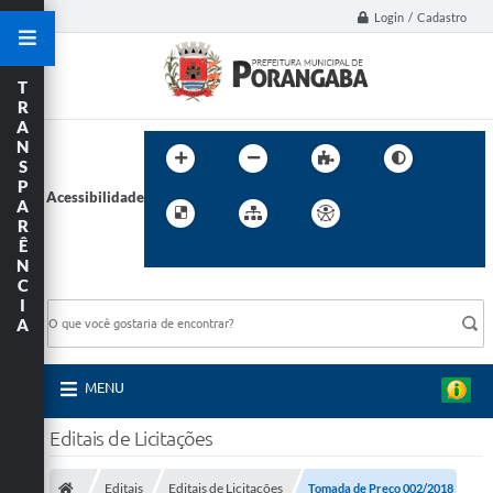
Login / Cadastro
T
R
A
N
S
P
Acessibilidade
A
R
Ê
N
C
BUSCA DO SITE:
I
A
MENU
Editais de Licitações
Editais
Editais de Licitações
Tomada de Preço 002/2018