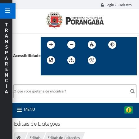
Login / Cadastro
T
R
A
N
S
P
Acessibilidade
A
R
Ê
N
C
BUSCA DO SITE:
I
A
MENU
Editais de Licitações
Editais
Editais de Licitações