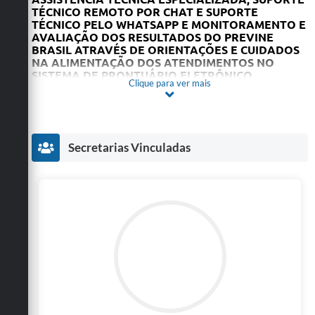
TÉCNICO REMOTO POR CHAT E SUPORTE
TÉCNICO PELO WHATSAPP E MONITORAMENTO E
AVALIAÇÃO DOS RESULTADOS DO PREVINE
BRASIL ATRAVÉS DE ORIENTAÇÕES E CUIDADOS
NA ALIMENTAÇÃO DOS ATENDIMENTOS NO
SISTEMA DE PRONTUÁRIO ELETRÔNICO,
Clique para ver mais
CONFORME CONDIÇÕES, QUANTIDADES,
ESPECIFICAÇÕES E EXIGÊNCIAS ESTABELECIDAS
NESTE EDITAL E SEUS ANEXOS.
Secretarias Vinculadas