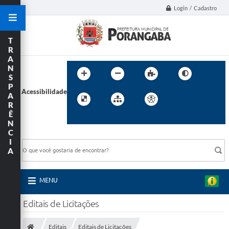
Login / Cadastro
T
R
A
N
S
P
Acessibilidade
A
R
Ê
N
C
BUSCA DO SITE:
I
A
MENU
Editais de Licitações
Editais
Editais de Licitações