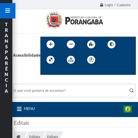
Login / Cadastro
T
R
A
N
S
P
Acessibilidade
A
R
Ê
N
C
BUSCA DO SITE:
I
A
MENU
Editais
Editais
Editais