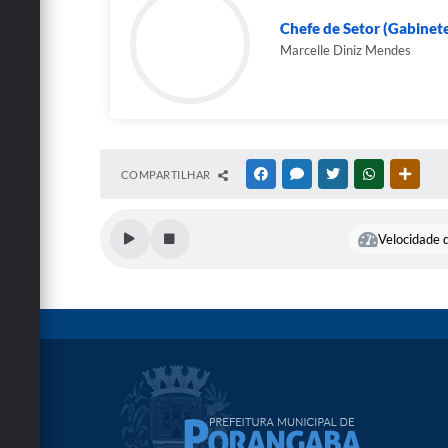
Chefe de Setor (Gabinet
Marcelle Diniz Mendes
COMPARTILHAR
FACEBOOK
MESSENGER
TWITTER
WHATSAPP
OUTRA
Velocidade d