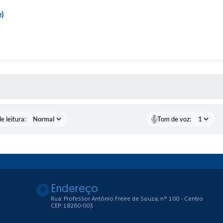
e)
S MÍDIAS
e leitura:
Tom de voz:
Endereço
Rua: Professor Antônio Freire de Souza, nº 100 - Centro
CEP: 18260-003