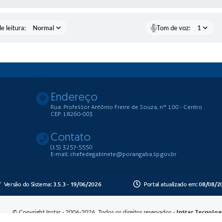
e leitura:
Tom de voz:
Endereço
Rua: Professor Antônio Freire de Souza, nº 100 - Centro
CEP: 18260-003
Contato
(15) 3257-5550
E-mail: chefedegabinete@porangaba.sp.gov.br
Versão do Sistema:
3.5.3 - 19/06/2026
Portal atualizado em:
08/08/2
© Copyright Instar - 2006-2026. Todos os direitos reservados -
Instar Tecnolog