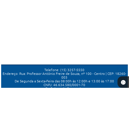
Telefone: (15) 3257-5550
Endereço: Rua: Professor Antônio Freire de Souza, nº 100 - Centro | CEP: 18260-
003
De Segunda a Sexta-Feira das 08:00h às 12:00h e 13:00 às 17:00
CNPJ: 46.634.580/0001-70
Prefeitura de Porangaba
Versão do Sistema:
3.5.3 - 19/06/2026
Portal atualizado em:
08/08/2026 11:35
Dados Abertos
Copyright Instar - 2006-2026. Todos os direitos reservados -