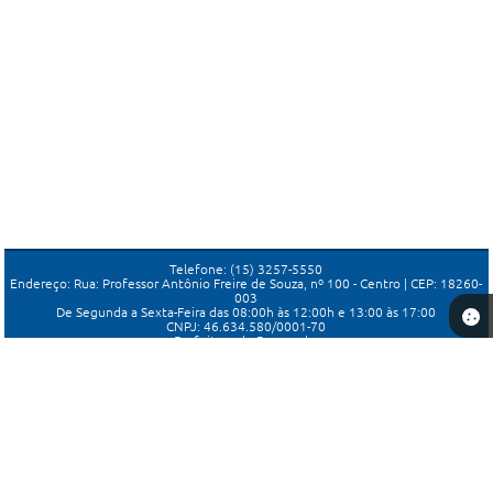
Telefone: (15) 3257-5550
Endereço: Rua: Professor Antônio Freire de Souza, nº 100 - Centro | CEP: 18260-
003
De Segunda a Sexta-Feira das 08:00h às 12:00h e 13:00 às 17:00
CNPJ: 46.634.580/0001-70
Prefeitura de Porangaba
Versão do Sistema:
3.5.3 - 19/06/2026
Portal atualizado em:
07/08/2026 16:19
Dados Abertos
Copyright Instar - 2006-2026. Todos os direitos reservados -