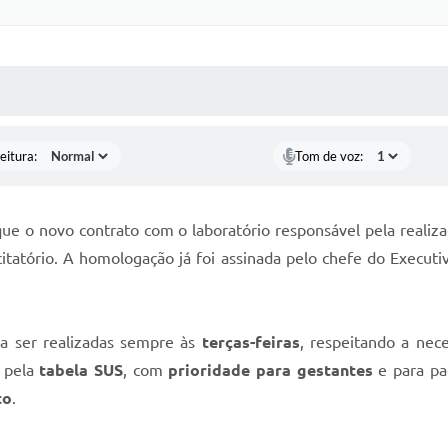
 MÍDIAS
RECEBA NOTÍCIAS
eitura:
Tom de voz:
e o novo contrato com o laboratório responsável pela realiza
citatório. A homologação já foi assinada pelo chefe do Executi
 a ser realizadas sempre às
terças-feiras
, respeitando a nec
s pela
tabela SUS
, com
prioridade para gestantes
e para pa
to
.