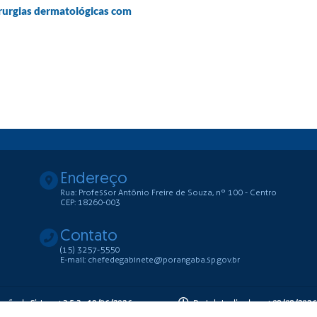
irurgias dermatológicas com
Endereço
Rua: Professor Antônio Freire de Souza, nº 100 - Centro
CEP: 18260-003
Contato
(15) 3257-5550
E-mail: chefedegabinete@porangaba.sp.gov.br
ersão do Sistema:
3.5.3 - 19/06/2026
Portal atualizado em:
08/08/2026