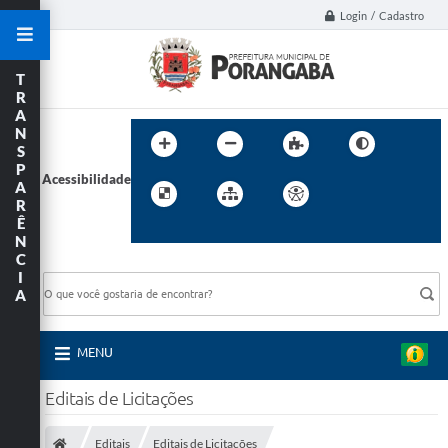
Login / Cadastro
T
R
A
N
S
P
Acessibilidade
A
R
Ê
N
C
BUSCA DO SITE:
I
A
MENU
Editais de Licitações
Editais
Editais de Licitações