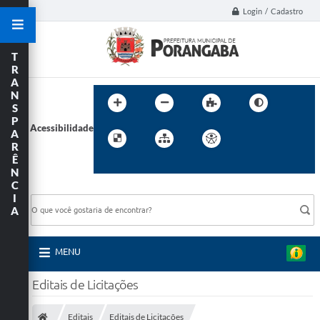
Login / Cadastro
T
R
A
N
S
P
Acessibilidade
A
R
Ê
N
C
BUSCA DO SITE:
I
A
MENU
Editais de Licitações
Editais
Editais de Licitações