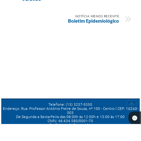
NOTÍCIA MENOS RECENTE
Boletim Epidemiológico
Telefone: (15) 3257-5550
Endereço: Rua: Professor Antônio Freire de Souza, nº 100 - Centro | CEP: 18260-
003
De Segunda a Sexta-Feira das 08:00h às 12:00h e 13:00 às 17:00
CNPJ: 46.634.580/0001-70
Prefeitura de Porangaba
Versão do Sistema:
3.5.3 - 19/06/2026