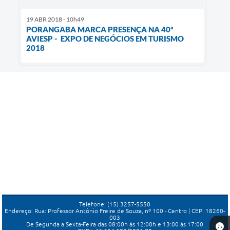
19 ABR 2018 - 10h49
PORANGABA MARCA PRESENÇA NA 40ª
AVIESP - EXPO DE NEGÓCIOS EM TURISMO
2018
Telefone: (15) 3257-5550
Endereço: Rua: Professor Antônio Freire de Souza, nº 100 - Centro | CEP: 18260-
003
De Segunda a Sexta-Feira das 08:00h às 12:00h e 13:00 às 17:00